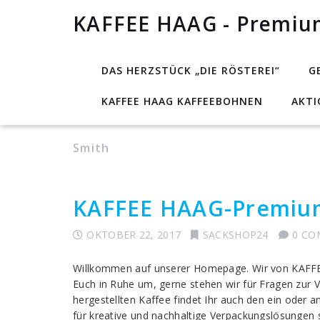
KAFFEE HAAG - Premiu
DAS HERZSTÜCK „DIE RÖSTEREI“
G
KAFFEE HAAG KAFFEEBOHNEN
AKT
Author Archives
Smith
KAFFEE HAAG-Premiu
OKTOBER 22, 2017
SACKSHOP24
0 C
Willkommen auf unserer Homepage. Wir von KAFFE
Euch in Ruhe um, gerne stehen wir für Fragen zur
hergestellten Kaffee findet Ihr auch den ein oder 
für kreative und nachhaltige Verpackungslösungen