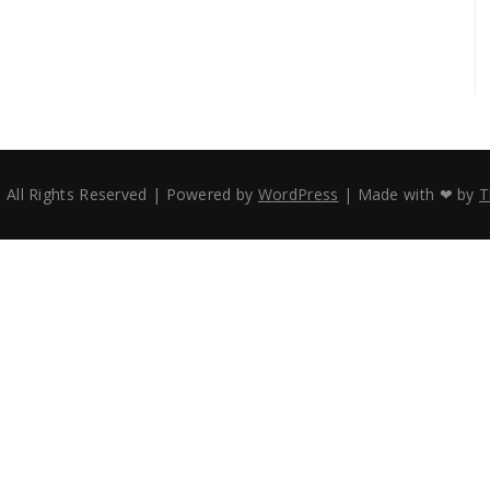
 All Rights Reserved
|
Powered by
WordPress
|
Made with ❤ by
T